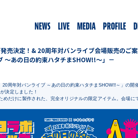
NEWS
LIVE
MEDIA
PROFILE
D
発売決定！& 20周年対バンライブ会場販売のご案内－「F
 ～あの日の約束ハタチまSHOW!!～」－
がかり 20周年対バンライブ ～あの日の約束ハタチまSHOW!!～」の開催を記
売が決定しました！
のためだけに製作された、完全オリジナルの限定アイテム。会場に