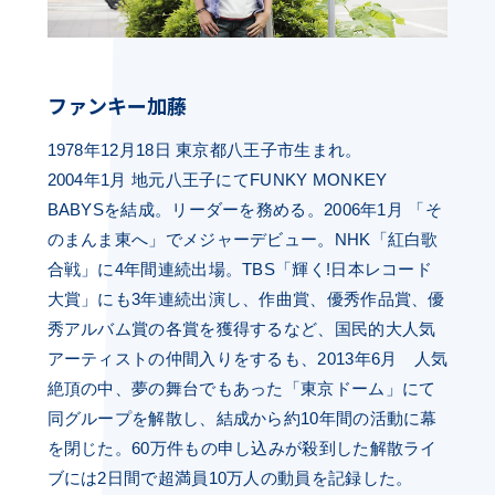
ファンキー加藤
1978年12月18日 東京都八王子市生まれ。
2004年1月 地元八王子にてFUNKY MONKEY
BABYSを結成。リーダーを務める。2006年1月 「そ
のまんま東へ」でメジャーデビュー。NHK「紅白歌
合戦」に4年間連続出場。TBS「輝く!日本レコード
大賞」にも3年連続出演し、作曲賞、優秀作品賞、優
秀アルバム賞の各賞を獲得するなど、国民的大人気
アーティストの仲間入りをするも、2013年6月 人気
絶頂の中、夢の舞台でもあった「東京ドーム」にて
同グループを解散し、結成から約10年間の活動に幕
を閉じた。60万件もの申し込みが殺到した解散ライ
ブには2日間で超満員10万人の動員を記録した。