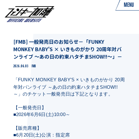
MENU
[FMB] 一般発売日のお知らせ－「FUNKY
MONKEY BΛBY'S × いきものがかり 20周年対バ
ンライブ ～あの日の約束ハタチまSHOW!!～」－
2026.06.03
FMB
「
FUNKY MONKEY B
BY'S
いきものがかり
20
周
Λ
×
年対バンライブ ～あの日の約束ハタチま
SHOW!!
～」のチケット一般発売日は下記となります。
【一般発売日】
■
2026
年
6
月
6
日
(
土
)10:00
～
【販売席種】
■
6
月
20
日
(
土
)
公演：指定席