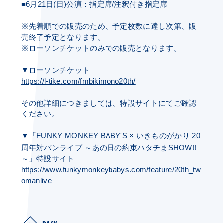
■
6
月
21
日
(
日
)
公演：指定席
/
注釈付き指定席
※先着順での販売のため、予定枚数に達し次第、販
売終了予定となります。
※ローソンチケットのみでの販売となります。
▼ローソンチケット
https://l-tike.com/fmbikimono20th/
その他詳細につきましては、特設サイトにてご確認
ください。
▼「
FUNKY MONKEY B
BY'S
いきものがかり
20
Λ
×
周年対バンライブ ～あの日の約束ハタチま
SHOW!!
～」特設サイト
https://www.funkymonkeybabys.com/feature/20th_tw
omanlive