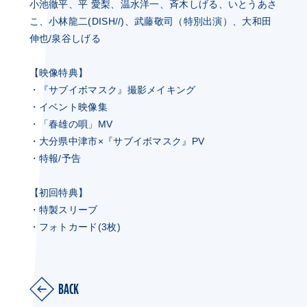
小池徹平、平 愛梨、温水洋一、斉木しげる、いとうあさ
こ、小林龍二(DISH//)、武藤敬司（特別出演）、大和田
伸也/泉谷しげる
【映像特典】
・『サブイボマスク』撮影メイキング
・イベント映像集
・「春雄の唄」MV
・大分県中津市×『サブイボマスク』PV
・特報/予告
【初回特典】
・特製スリーブ
・フォトカード(3枚)
BACK