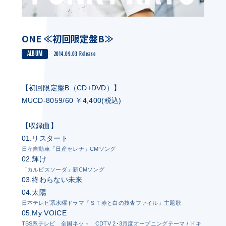
ONE ≪初回限定盤B≫
ALBUM
2014.09.03 Release
【初回限定盤B（CD+DVD）】
MUCD-8059/60 ￥4,400(税込)
【収録曲】
01.リスタート
日産自動車「日産セレナ」CMソング
02.輝け
「カルピスソーダ」新CMソング
03.終わらない未来
04.太陽
日本テレビ系水曜ドラマ『ＳＴ赤と白の捜査ファイル』主題歌
05.My VOICE
TBS系テレビ 全国ネット CDTV 2･3月度オープニングテーマ / ドキ