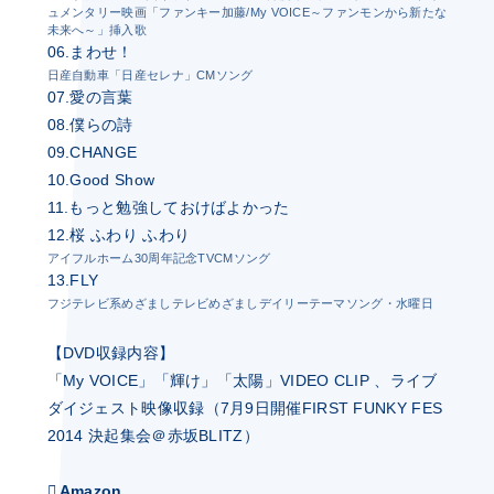
ュメンタリー映画「ファンキー加藤/My VOICE～ファンモンから新たな
未来へ～」挿入歌
06.まわせ！
日産自動車「日産セレナ」CMソング
07.愛の言葉
08.僕らの詩
09.CHANGE
10.Good Show
11.もっと勉強しておけばよかった
12.桜 ふわり ふわり
アイフルホーム30周年記念TVCMソング
13.FLY
フジテレビ系めざましテレビめざましデイリーテーマソング・水曜日
【DVD収録内容】
「My VOICE」「輝け」「太陽」VIDEO CLIP 、ライブ
ダイジェスト映像収録（7月9日開催FIRST FUNKY FES
2014 決起集会＠赤坂BLITZ）
Amazon