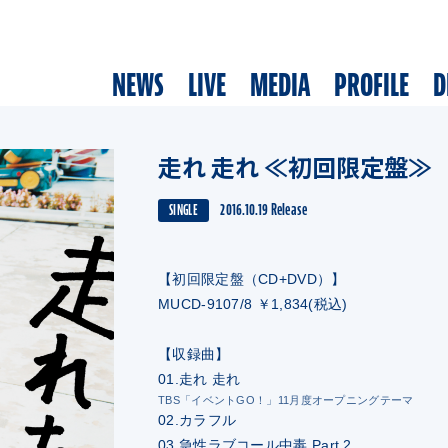
NEWS
LIVE
MEDIA
PROFILE
D
走れ 走れ ≪初回限定盤≫
2016.10.19 Release
SINGLE
【初回限定盤（CD+DVD）】
MUCD-9107/8 ￥1,834(税込)
【収録曲】
01.走れ 走れ
TBS「イベントGO！」11月度オープニングテーマ
02.カラフル
03.急性ラブコール中毒 Part.2